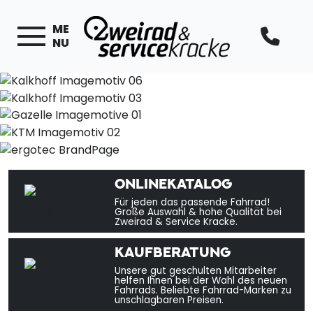
ME
NU
ONLINEKATALOG
Für jeden das passende Fahrrad!
Große Auswahl & hohe Qualität bei
Zweirad & Service Kracke.
KAUFBERATUNG
Unsere gut geschulten Mitarbeiter
helfen Ihnen bei der Wahl des neuen
Fahrrads. Beliebte Fahrrad-Marken zu
unschlagbaren Preisen.